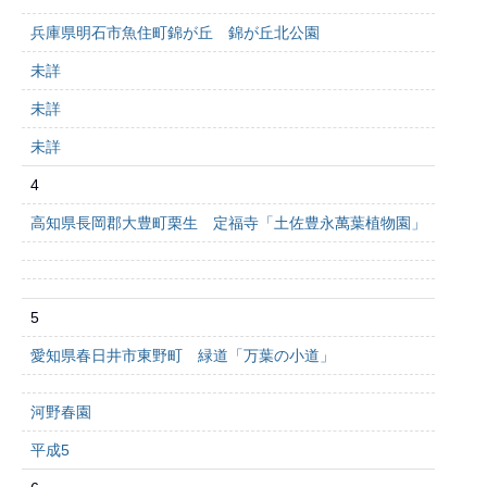
兵庫県明石市魚住町錦が丘 錦が丘北公園
未詳
未詳
未詳
4
高知県長岡郡大豊町栗生 定福寺「土佐豊永萬葉植物園」
5
愛知県春日井市東野町 緑道「万葉の小道」
河野春園
平成5