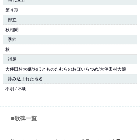
時代区分
第４期
部立
秋相聞
季節
秋
補足
大伴田村大嬢/おほとものたむらのおほいらつめ/大伴田村大嬢
詠み込まれた地名
不明 / 不明
■歌碑一覧