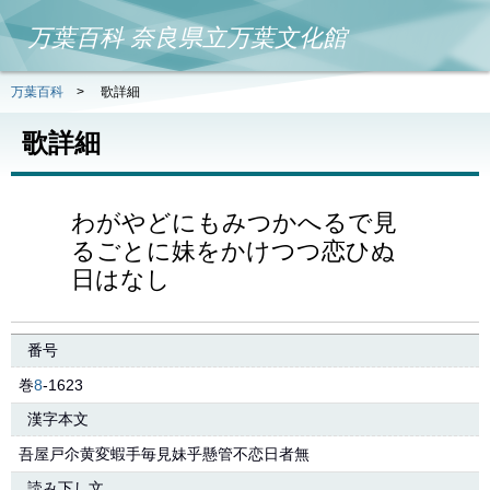
万葉百科 奈良県立万葉文化館
万葉百科
>
歌詳細
歌詳細
わがやどにもみつかへるで見
るごとに妹をかけつつ恋ひぬ
日はなし
番号
巻
8
-1623
漢字本文
吾屋戸尒黄変蝦手毎見妹乎懸管不恋日者無
読み下し文