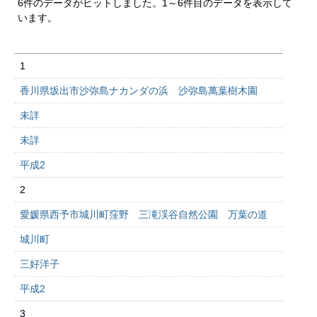
6件のデータがヒットしました。1～6件目のデータを表示して
います。
1
香川県坂出市沙弥島ナカンダの浜 沙弥島萬葉樹木園
未詳
未詳
平成2
2
愛媛県西予市城川町窪野 三滝渓谷自然公園 万葉の道
城川町
三好洋子
平成2
3