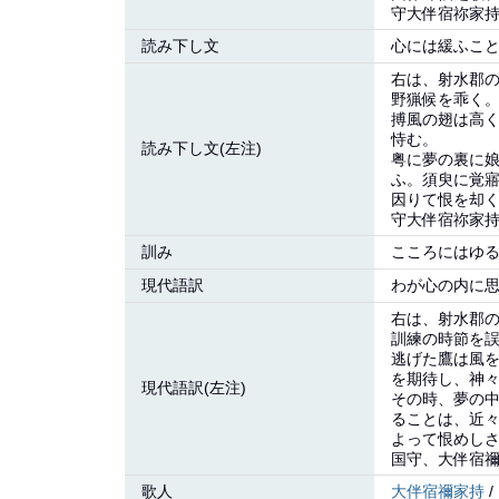
守大伴宿祢家持
読み下し文
心には緩ふこ
右は、射水郡
野猟候を乖く
搏風の翅は高
恃む。
読み下し文(左注)
粤に夢の裏に
ふ。須臾に覚
因りて恨を却
守大伴宿祢家持
訓み
こころにはゆ
現代語訳
わが心の内に
右は、射水郡
訓練の時節を
逃げた鷹は風
を期待し、神
現代語訳(左注)
その時、夢の
ることは、近
よって恨めし
国守、大伴宿
歌人
大伴宿禰家持
/