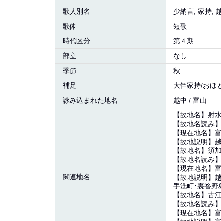
歌人別名
少納言, 家持, 
歌体
短歌
時代区分
第４期
部立
なし
季節
秋
補足
大伴家持/おほ
詠み込まれた地名
越中 / 富山
【故地名】射
【故地名読み
【現在地名】
【故地説明】越
【故地名】須
【故地名読み
【現在地名】
関連地名
【故地説明】越
手洗町･裏答野
【故地名】古
【故地名読み
【現在地名】