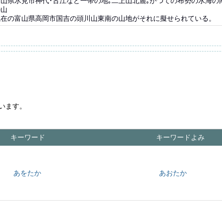
山県氷見市神代･古江など一帯の地｡二上山北麓｡かつての布勢の水海の
の山
現在の富山県高岡市国吉の頭川山東南の山地がそれに擬せられている。
います。
キーワード
キーワードよみ
あをたか
あおたか