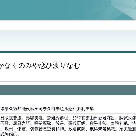
かなくのみや恋ひ渡りなむ
許等奈久須加能夜麻須可奈久能未也孤悲和多利奈牟
江村取獲蒼鷹。形容美麗、鷙雉秀群也。於時養吏山田史君麻呂、調試失節
翔匿雲、腐鼠之餌、呼留靡驗。於是、張設羅網、窺乎非常、奉幣神祇、
子。喩曰、使君、勿作苦念空費精神。放逸彼鷹、獲得未幾矣哉。須臾覺
、式旌感信。