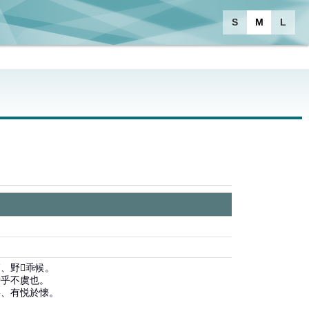
S
M
L
、野乖候。
恃乎不虞也。
寤、有悦於懐。