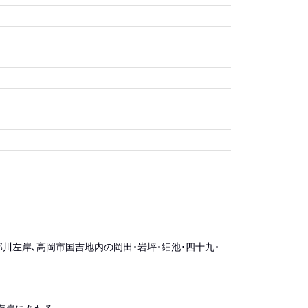
ち
川左岸､高岡市国吉地内の岡田･岩坪･細池･四十九･