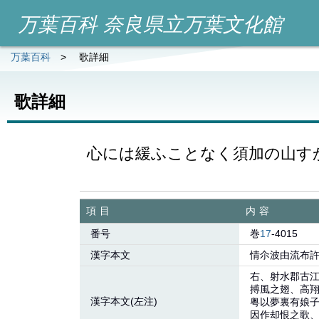
万葉百科 奈良県立万葉文化館
万葉百科
>
歌詳細
歌詳細
心には緩ふことなく須加の山す
項目
内容
番号
巻
17
-4015
漢字本文
情尒波由流布
右、射水郡古
搏風之翅、高
漢字本文(左注)
粤以夢裏有娘
因作却恨之歌