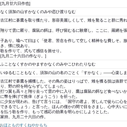
[九月廿六日作也]
となく須加の山すかなくのみや恋ひ渡りなむ
の古江村に蒼鷹を取り獲たり。形容美麗しくして、雉を鷙ること群に秀
。
く翔りて雲に匿り、腐鼠の餌は、呼び留むるに験靡し。ここに、羅網を
娘子あり。喩へて曰はく「使君、苦念を作して空しく精神をな費しそ。
寤き、懐に悦あり。
く歌を作りて、式ちて感信を旌せり。
[九月二十六日の作なり。]
るふことなくすかのやますかなくのみやこひわたりなむ
思いゆるむこともなく、須加の山の名のごとく「すかなく」――心楽し
の古江村で蒼鷹を捕獲した。その鳥の姿はりっぱで、雉を獲る技は抜群
誤り、野の狩を時ならずしてしまった。
を打つ翼も高々と翔り去って雲の中に入り、鷹は腐鼠の餌など食べない
々に幣を捧げて僥倖（ぎょうこう）を祈った。
中に少女が現われ、告げて言うには、「国守の君よ、苦しんで徒らに心
々できるでしょう」と言った。ほんの僅かの間で目をさまし、心中大い
さを払う歌を作り、もって感応の効果を明らかにしようとした。
禰家持。九月二十六日の作。
おほとものすくねやかもち