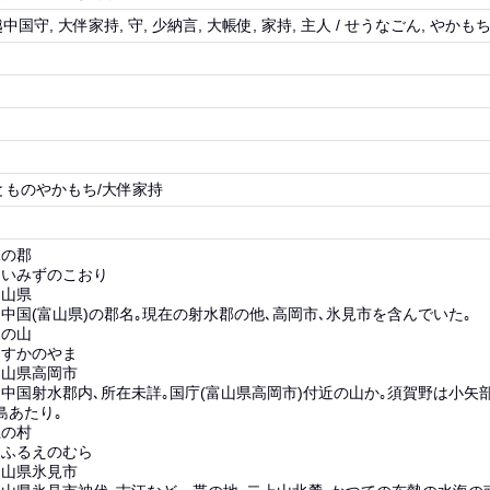
越中国守, 大伴家持, 守, 少納言, 大帳使, 家持, 主人 / せうなごん, やかも
とものやかもち/大伴家持
水の郡
】いみずのこおり
富山県
中国(富山県)の郡名｡現在の射水郡の他､高岡市､氷見市を含んでいた｡
加の山
】すかのやま
富山県高岡市
中国射水郡内､所在未詳｡国庁(富山県高岡市)付近の山か｡須賀野は小矢部
島あたり｡
江の村
】ふるえのむら
富山県氷見市