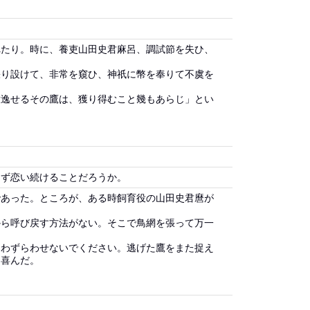
れたり。時に、養吏山田史君麻呂、調試節を失ひ、
張り設けて、非常を窺ひ、神祇に幣を奉りて不虞を
放逸せるその鷹は、獲り得むこと幾もあらじ」とい
まず恋い続けることだろうか。
であった。ところが、ある時飼育役の山田史君麿が
から呼び戻す方法がない。そこで鳥網を張って万一
をわずらわせないでください。逃げた鷹をまた捉え
に喜んだ。