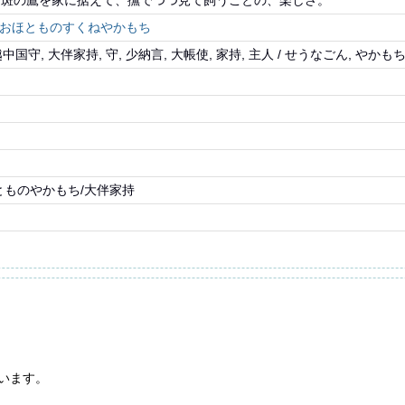
白斑の鷹を家に据えて、撫でつつ見て飼うことの、楽しさ。
おほとものすくねやかもち
越中国守, 大伴家持, 守, 少納言, 大帳使, 家持, 主人 / せうなごん, やかも
とものやかもち/大伴家持
います。