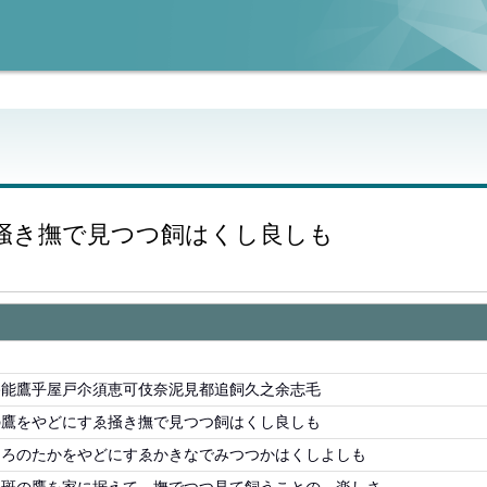
掻き撫で見つつ飼はくし良しも
路能鷹乎屋戸尒須恵可伎奈泥見都追飼久之余志毛
の鷹をやどにすゑ掻き撫で見つつ飼はくし良しも
しろのたかをやどにすゑかきなでみつつかはくしよしも