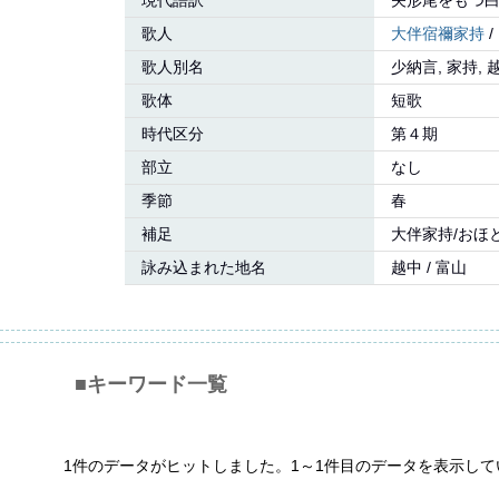
現代語訳
矢形尾をもつ
歌人
大伴宿禰家持
/
歌人別名
少納言, 家持, 
歌体
短歌
時代区分
第４期
部立
なし
季節
春
補足
大伴家持/おほ
詠み込まれた地名
越中 / 富山
■キーワード一覧
1件のデータがヒットしました。1～1件目のデータを表示して