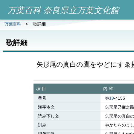
万葉百科 奈良県立万葉文化館
万葉百科
>
歌詳細
歌詳細
矢形尾の真白の鷹をやどにすゑ
項目
内容
番号
巻
19
-4155
漢字本文
矢形尾乃麻之
読み下し文
矢形尾の真白
訓み
やかたをのま