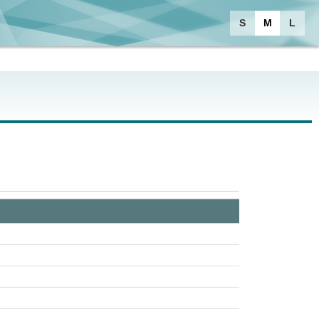
S
M
L