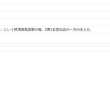
』にいう摂津国兎原郡の地。2男1女型伝説の一方の主人公。