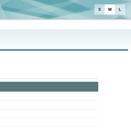
S
M
L