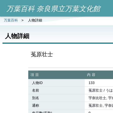
万葉百科 奈良県立万葉文化館
万葉百科
>
人物詳細
人物詳細
菟原壮士
項目
内容
人物ID
133
名前
菟原壮士 / う
別名
宇奈比壮士, 宇
通称
菟原壮士, 宇奈