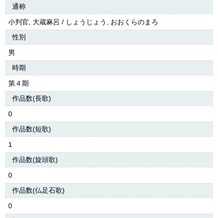
通称
小判官, 大蔵麻呂 / しょうじょう, おおくらのまろ
性別
男
時期
第４期
作品数(長歌)
0
作品数(短歌)
1
作品数(旋頭歌)
0
作品数(仏足石歌)
0