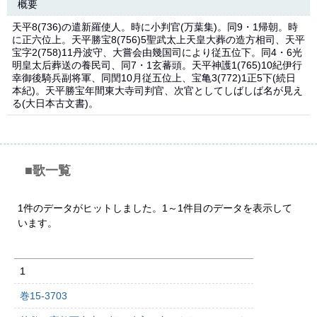
概要
天平8(736)の遣新羅使人。時に小判官(万葉集)。同9・1帰朝。時
に正六位上。天平勝宝8(756)5聖武太上天皇大葬の造方相司、天平
宝字2(758)11丹波守、大嘗会由幾国司により従五位下。同4・6光
明皇太后葬送の養民司、同7・1玄蕃頭。天平神護1(765)10紀伊行
幸御後騎兵副将軍、同閏10月従五位上、宝亀3(772)1正5下(続日
本紀)。天平勝宝年間東大寺司判官、次官としてしばしば名が見え
る(大日本古文書)。
■歌一覧
1件のデータがヒットしました。1～1件目のデータを表示して
います。
1
巻15-3703