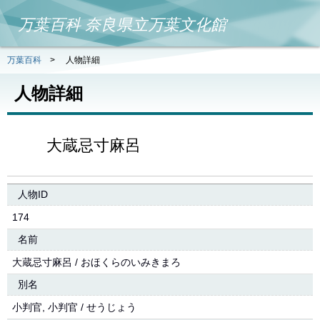
万葉百科 奈良県立万葉文化館
万葉百科
>
人物詳細
人物詳細
大蔵忌寸麻呂
人物ID
174
名前
大蔵忌寸麻呂 / おほくらのいみきまろ
別名
小判官, 小判官 / せうじょう