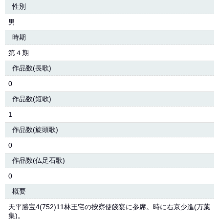
性別
男
時期
第４期
作品数(長歌)
0
作品数(短歌)
1
作品数(旋頭歌)
0
作品数(仏足石歌)
0
概要
天平勝宝4(752)11林王宅の按察使餞宴に参席。時に右京少進(万葉
集)。