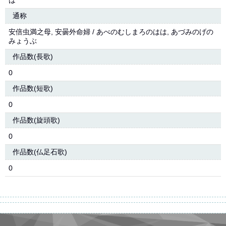
は
通称
安倍虫満之母, 安曇外命婦 / あべのむしまろのはは, あづみのげの
みょうぶ
作品数(長歌)
0
作品数(短歌)
0
作品数(旋頭歌)
0
作品数(仏足石歌)
0