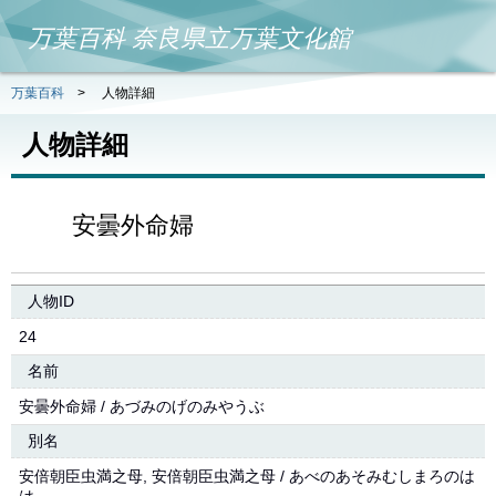
万葉百科 奈良県立万葉文化館
万葉百科
>
人物詳細
人物詳細
安曇外命婦
人物ID
24
名前
安曇外命婦 / あづみのげのみやうぶ
別名
安倍朝臣虫満之母, 安倍朝臣虫満之母 / あべのあそみむしまろのは