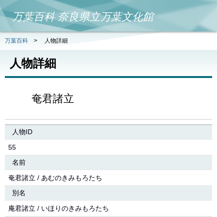
万葉百科 奈良県立万葉文化館
万葉百科
>
人物詳細
人物詳細
奄君諸立
人物ID
55
名前
奄君諸立 / あむのきみもろたち
別名
庵君諸立 / いほりのきみもろたち