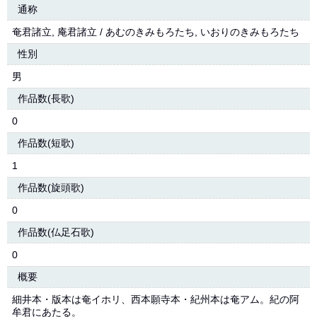
通称
奄君諸立, 庵君諸立 / あむのきみもろたち, いおりのきみもろたち
性別
男
作品数(長歌)
0
作品数(短歌)
1
作品数(旋頭歌)
0
作品数(仏足石歌)
0
概要
細井本・版本は奄イホリ、西本願寺本・紀州本は奄アム。紀の阿
牟君にあたる。