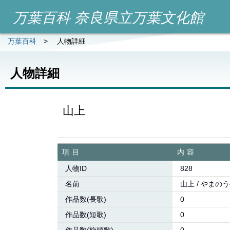
万葉百科 奈良県立万葉文化館
万葉百科
>
人物詳細
人物詳細
山上
項目
内容
人物ID
828
名前
山上 / やまの
作品数(長歌)
0
作品数(短歌)
0