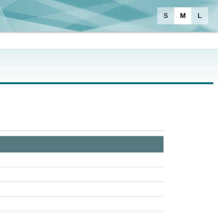
S
M
L