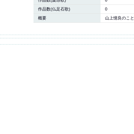
作品数(旋頭歌)
0
作品数(仏足石歌)
0
概要
山上憶良のこ