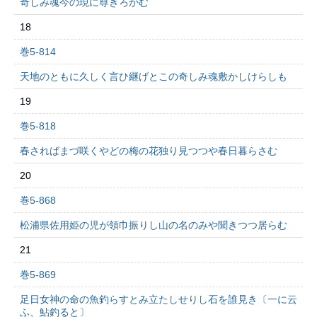
奇しみ魂今の現に尊きろかむ
18
巻5-814
天地のともに久しく言ひ継げとこの奇しみ魂敷かしけらしも
19
巻5-818
春さればまづ咲くやどの梅の花独り見つつや春日暮らさむ
20
巻5-868
松浦県佐用姫の児が領巾振りし山の名のみや聞きつつ居らむ
21
巻5-869
足日女神の命の魚釣らすとみ立たしせりし石を誰見き〔一に云
ふ、鮎釣ると〕