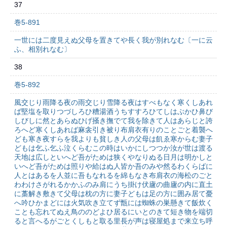
37
巻5-891
一世には二度見えぬ父母を置きてや長く我が別れなむ〔一に云
ふ、相別れなむ〕
38
巻5-892
風交じり雨降る夜の雨交じり雪降る夜はすべもなく寒くしあれ
ば堅塩を取りつづしろひ糟湯酒うちすすろひてしはぶかひ鼻び
しびしに然とあらぬひげ掻き撫でて我を除きて人はあらじと誇
ろへど寒くしあれば麻衾引き被り布肩衣有りのことごと着襲へ
ども寒き夜すらを我よりも貧しき人の父母は飢ゑ寒からむ妻子
どもは乞ふ乞ふ泣くらむこの時はいかにしつつか汝が世は渡る
天地は広しといへど吾がためは狭くやなりぬる日月は明かしと
いへど吾がためは照りや給はぬ人皆か吾のみや然るわくらばに
人とはあるを人並に吾もなれるを綿もなき布肩衣の海松のごと
わわけさがれるかかふのみ肩にうち掛け伏廬の曲廬の内に直土
に藁解き敷きて父母は枕の方に妻子どもは足の方に囲み居て憂
へ吟ひかまどには火気吹き立てず甑には蜘蛛の巣懸きて飯炊く
ことも忘れてぬえ鳥ののどよひ居るにいとのきて短き物を端切
ると言へるがごとくしもと取る里長が声は寝屋処まで来立ち呼