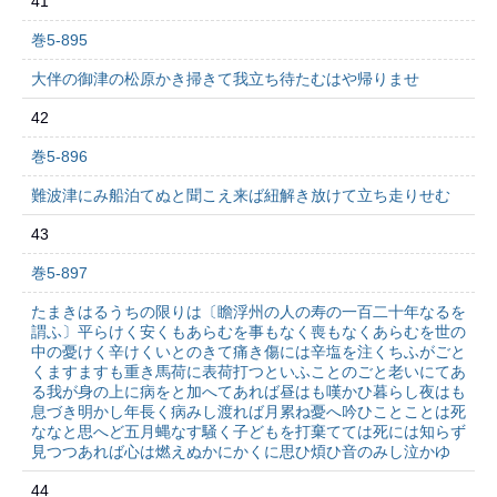
41
巻5-895
大伴の御津の松原かき掃きて我立ち待たむはや帰りませ
42
巻5-896
難波津にみ船泊てぬと聞こえ来ば紐解き放けて立ち走りせむ
43
巻5-897
たまきはるうちの限りは〔瞻浮州の人の寿の一百二十年なるを
謂ふ〕平らけく安くもあらむを事もなく喪もなくあらむを世の
中の憂けく辛けくいとのきて痛き傷には辛塩を注くちふがごと
くますますも重き馬荷に表荷打つといふことのごと老いにてあ
る我が身の上に病をと加へてあれば昼はも嘆かひ暮らし夜はも
息づき明かし年長く病みし渡れば月累ね憂へ吟ひことことは死
ななと思へど五月蝿なす騒く子どもを打棄てては死には知らず
見つつあれば心は燃えぬかにかくに思ひ煩ひ音のみし泣かゆ
44