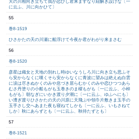
天の川相向き立ちて我が恋ひし君来ますなり紐解き設けな〔一
に云ふ、川に向かひて〕
55
巻8-1519
ひさかたの天の川瀬に船浮けて今夜か君がわがり来まさむ
56
巻8-1520
彦星は織女と天地の別れし時ゆいなうしろ川に向き立ち思ふそ
ら安からなくに嘆くそら安からなくに青波に望みは絶えぬ白雲
に涙は尽きぬかくのみや息づき居らむかくのみや恋ひつつあら
むさ丹塗りの小船もがも玉巻きのま櫂もがも〔一に云ふ、小棹
もがも〕朝なぎにいかき渡り夕潮に〔一に云ふ、ゆふへにも〕
い漕ぎ渡りひさかたの天の川原に天飛ぶや領巾片敷きま玉手の
玉手さし交へあまた夜も寝ねてしかも〔一に云ふ、いもさねて
しか〕秋にあらずとも〔一に云ふ、秋待たずとも〕
57
巻8-1521