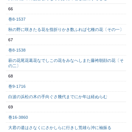
66
巻8-1537
秋の野に咲きたる花を指折りかき数ふれば七種の花〔その一〕
67
巻8-1538
萩の花尾花葛花なでしこの花をみなへしまた藤袴朝顔の花〔そ
の二〕
68
巻9-1716
白波の浜松の木の手向ぐさ幾代までにか年は経ぬらむ
69
巻16-3860
大君の遣はさなくにさかしらに行きし荒雄ら沖に袖振る