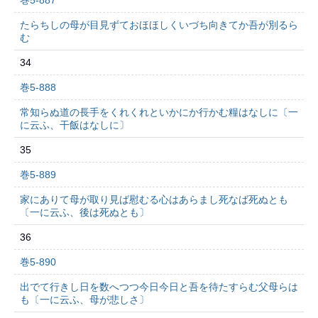
巻5-887
たらちしの母が目見ずておほほしくいづち向きてか吾が別るら
む
34
巻5-888
常知らぬ道の長手をくれくれといかにか行かむ糧はなしに〔一
に云ふ、干飯はなしに〕
35
巻5-889
家にありて母が取り見ば慰むる心はあらまし死なば死ぬとも
〔一に云ふ、後は死ぬとも〕
36
巻5-890
出でて行きし日を数へつつ今日今日と吾を待たすらむ父母らは
も〔一に云ふ、母が悲しさ〕