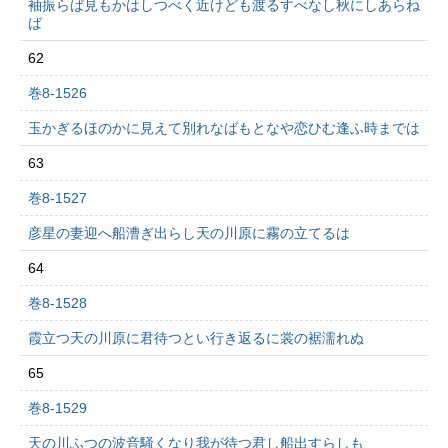
袖振らば見もかはしつべく近けども渡るすべなし秋にしあらね
ば
62
巻8-1526
玉かぎるほのかに見えて別れなばもとなや恋ひむ逢ふ時までは
63
巻8-1527
彦星の妻迎へ船漕ぎ出らし天の川原に霧の立てるは
64
巻8-1528
霞立つ天の川原に君待つとい行き返るに裳の裾濡れぬ
65
巻8-1529
天の川ふつの波音騒くなり我が待つ君し船出すらしも