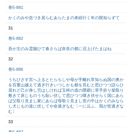
巻5-881
かくのみや息づき居らむあらたまの来経行く年の限知らずて
31
巻5-882
吾が主のみ霊賜ひて春さらば奈良の都に召上げたまはね
32
巻5-886
うちひさす宮へ上るとたらちしや母が手離れ常知らぬ国の奥か
を百重山越えて過ぎ行きいつしかも都を見むと思ひつつ語らひ
居れど己が身し労はしければ玉桙の道の隈廻に草手折り柴取り
敷きて床じものうち臥い伏して思ひつつ嘆き伏せらく国にあら
ば父取り見まし家にあらば母取り見まし世の中はかくのみなら
し犬じもの道に伏してや命過ぎなむ〔一に云ふ、我が世過ぎな
む〕
33