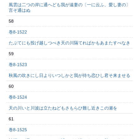
風雲は二つの岸に通へども我が遠妻の〔一に云ふ、愛し妻の〕
言そ通はぬ
58
巻8-1522
たぶてにも投げ越しつべき天の川隔てればかもあまたすべなき
59
巻8-1523
秋風の吹きにし日よりいつしかと我が待ち恋ひし君そ来ませる
60
巻8-1524
天の川いと川波は立たねどもさもらひ難し近きこの瀬を
61
巻8-1525