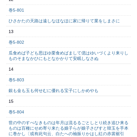
巻5-801
ひさかたの天路は遠しなほなほに家に帰りて業をしまさに
13
巻5-802
瓜食めば子ども思ほゆ栗食めばまして偲はゆいづくより来りし
ものそまなかひにもとなかかりて安眠しなさぬ
14
巻5-803
銀も金も玉も何せむに優れる宝子にしかめやも
15
巻5-804
世の中のすべなきものは年月は流るるごとしとり続き追ひ来る
ものは百種にせめ寄り来たる娘子らが娘子さびすと韓玉を手本
に巻かし〔或有此句云、白たへの袖振りかはし紅の赤裳裾引