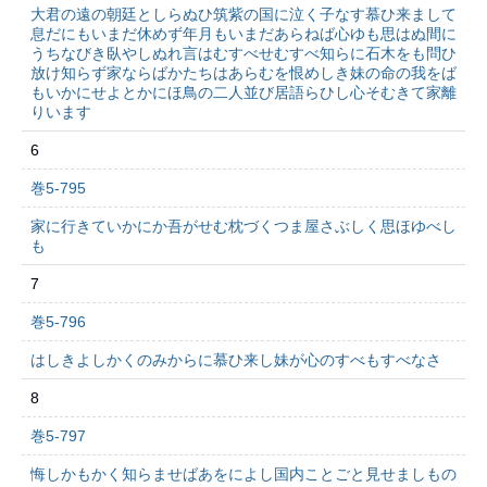
大君の遠の朝廷としらぬひ筑紫の国に泣く子なす慕ひ来まして
息だにもいまだ休めず年月もいまだあらねば心ゆも思はぬ間に
うちなびき臥やしぬれ言はむすべせむすべ知らに石木をも問ひ
放け知らず家ならばかたちはあらむを恨めしき妹の命の我をば
もいかにせよとかにほ鳥の二人並び居語らひし心そむきて家離
りいます
6
巻5-795
家に行きていかにか吾がせむ枕づくつま屋さぶしく思ほゆべし
も
7
巻5-796
はしきよしかくのみからに慕ひ来し妹が心のすべもすべなさ
8
巻5-797
悔しかもかく知らませばあをによし国内ことごと見せましもの