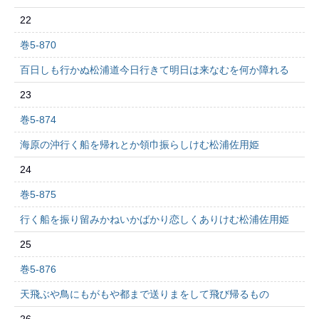
22
巻5-870
百日しも行かぬ松浦道今日行きて明日は来なむを何か障れる
23
巻5-874
海原の沖行く船を帰れとか領巾振らしけむ松浦佐用姫
24
巻5-875
行く船を振り留みかねいかばかり恋しくありけむ松浦佐用姫
25
巻5-876
天飛ぶや鳥にもがもや都まで送りまをして飛び帰るもの