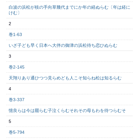
白波の浜松が枝の手向草幾代までにか年の経ぬらむ〔年は経に
けむ〕
2
巻1-63
いざ子ども早く日本へ大伴の御津の浜松待ち恋ひぬらむ
3
巻2-145
天翔りあり通ひつつ見らめども人こそ知らね松は知るらむ
4
巻3-337
憶良らは今は罷らむ子泣くらむそれその母もわを待つらむそ
5
巻5-794