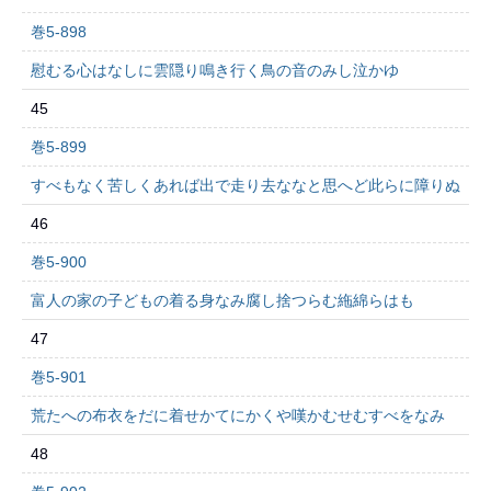
巻5-898
慰むる心はなしに雲隠り鳴き行く鳥の音のみし泣かゆ
45
巻5-899
すべもなく苦しくあれば出で走り去ななと思へど此らに障りぬ
46
巻5-900
富人の家の子どもの着る身なみ腐し捨つらむ絁綿らはも
47
巻5-901
荒たへの布衣をだに着せかてにかくや嘆かむせむすべをなみ
48