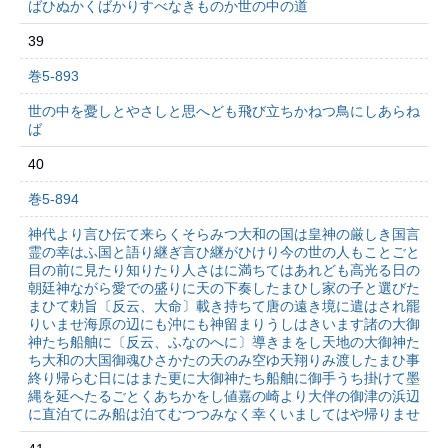
ばひぬかくばかりすべなきものか世の中の道
39
巻5-893
世の中を憂しとやさしと思へども飛び立ちかねつ鳥にしあらね
ば
40
巻5-894
神代より言ひ伝て来らくそらみつ大和の国は皇神の厳しき国言
霊の幸はふ国と語り継ぎ言ひ継がひけり今の世の人もことごと
目の前に見たり知りたり人さはに満ちてはあれども高光る日の
朝廷神ながら愛での盛りに天の下奏したまひし家の子と選びた
まひて勅旨〔反云、大命〕載き持ちて唐の遠き境に遣はされ罷
りいませ海原の辺にも沖にも神留まりうしはきいます諸の大御
神たち船舳に〔反云、ふなのへに〕導きまをし天地の大御神た
ち大和の大国御魂ひさかたの天のみ空ゆ天翔りみ渡したまひ事
終り帰らむ日にはまた更に大御神たち船舳に御手うち掛けて墨
縄を延へたるごとくあちかをし値嘉の崎より大伴の御津の浜辺
に直泊てにみ船は泊てむつつみなく幸くいましてはや帰りませ