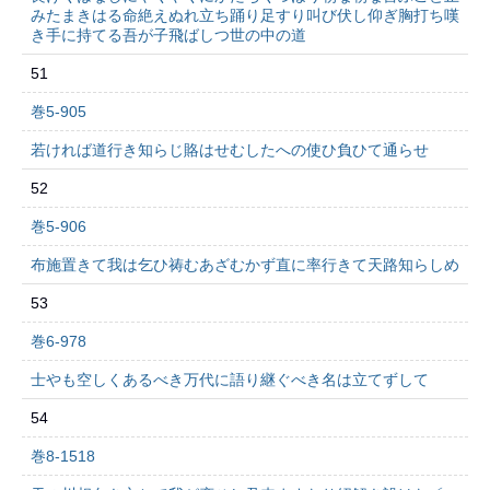
みたまきはる命絶えぬれ立ち踊り足すり叫び伏し仰ぎ胸打ち嘆
き手に持てる吾が子飛ばしつ世の中の道
51
巻5-905
若ければ道行き知らじ賂はせむしたへの使ひ負ひて通らせ
52
巻5-906
布施置きて我は乞ひ祷むあざむかず直に率行きて天路知らしめ
53
巻6-978
士やも空しくあるべき万代に語り継ぐべき名は立てずして
54
巻8-1518