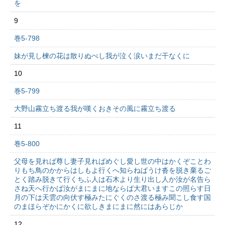
を
9
巻5-798
妹が見し楝の花は散りぬべし我が泣く涙いまだ干なくに
10
巻5-799
大野山霧立ち渡る我が嘆くおきその風に霧立ち渡る
11
巻5-800
父母を見れば尊し妻子見ればめぐし愛し世の中はかくぞことわ
りもち鳥のかからはしもよ行くへ知らねばうけ沓を脱き棄るご
とく踏み脱きて行くちふ人は石木より生り出し人か汝が名告ら
さね天へ行かば汝がまにまに地ならば大君いますこの照らす日
月の下は天雲の向伏す極みたにぐくのさ渡る極み聞こし食す国
のまほらぞかにかくに欲しきまにまに然にはあらじか
12