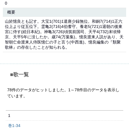
0
概要
山於憶良とも記す。大宝1(701)1遣唐少録無位。和銅7(714)1正六
位上より従五位下。霊亀2(716)4伯耆守。養老5(721)1退朝の後東
宮に侍す(続日本紀)。神亀3(726)頃筑前国司、天平4(732)末頃帰
京、天平5年に没したか。歳74(万葉集)。憶良渡来人説があり、天
智朝亡命渡来人侍医憶仁の子と言う(中西進)。憶良編集の『類聚
歌林』の存在したことが知られる。
■歌一覧
78件のデータがヒットしました。1～78件目のデータを表示し
ています。
1
巻1-34