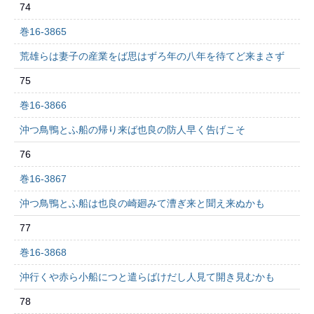
74
巻16-3865
荒雄らは妻子の産業をば思はずろ年の八年を待てど来まさず
75
巻16-3866
沖つ鳥鴨とふ船の帰り来ば也良の防人早く告げこそ
76
巻16-3867
沖つ鳥鴨とふ船は也良の崎廻みて漕ぎ来と聞え来ぬかも
77
巻16-3868
沖行くや赤ら小船につと遣らばけだし人見て開き見むかも
78