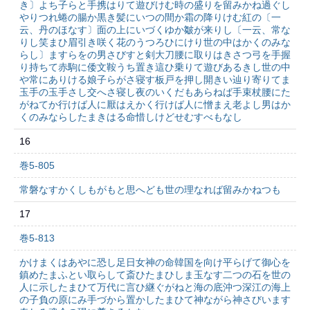
き〕よち子らと手携はりて遊びけむ時の盛りを留みかね過ぐし
やりつれ蜷の腸か黒き髪にいつの間か霜の降りけむ紅の〔一
云、丹のほなす〕面の上にいづくゆか皺が来りし〔一云、常な
りし笑まひ眉引き咲く花のうつろひにけり世の中はかくのみな
らし〕ますらをの男さびすと剣大刀腰に取りはきさつ弓を手握
り持ちて赤駒に倭文鞍うち置き這ひ乗りて遊びあるきし世の中
や常にありける娘子らがさ寝す板戸を押し開きい辿り寄りてま
玉手の玉手さし交へさ寝し夜のいくだもあらねば手束杖腰にた
がねてか行けば人に厭はえかく行けば人に憎まえ老よし男はか
くのみならしたまきはる命惜しけどせむすべもなし
16
巻5-805
常磐なすかくしもがもと思へども世の理なれば留みかねつも
17
巻5-813
かけまくはあやに恐し足日女神の命韓国を向け平らげて御心を
鎮めたまふとい取らして斎ひたまひしま玉なす二つの石を世の
人に示したまひて万代に言ひ継ぐがねと海の底沖つ深江の海上
の子負の原にみ手づから置かしたまひて神ながら神さびいます