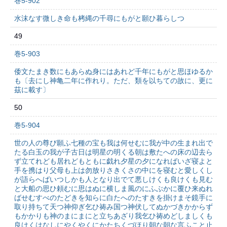
巻5-902
水沫なす微しき命も栲縄の千尋にもがと願ひ暮らしつ
49
巻5-903
倭文たまき数にもあらぬ身にはあれど千年にもがと思ほゆるか
も〔去にし神亀二年に作れり。ただ、類を以ちての故に、更に
茲に載す〕
50
巻5-904
世の人の尊び願ふ七種の宝も我は何せむに我が中の生まれ出で
たる白玉の我が子古日は明星の明くる朝は敷たへの床の辺去ら
ず立てれども居れどもともに戯れ夕星の夕になればいざ寝よと
手を携はり父母も上は勿放りさきくさの中にを寝むと愛しくし
が語らへばいつしかも人となり出でて悪しけくも良けくも見む
と大船の思ひ頼むに思はぬに横しま風のにふぶかに覆ひ来ぬれ
ばせむすべのたどきを知らに白たへのたすきを掛けまそ鏡手に
取り持ちて天つ神仰ぎ乞ひ祷み国つ神伏してぬかづきかからず
もかかりも神のまにまにと立ちあざり我乞ひ祷めどしましくも
良けくはなしにやくやくにかたちくづほり朝な朝な言ふこと止