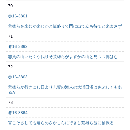
70
巻16-3861
荒雄らを来むか来じかと飯盛りて門に出で立ち待てど来まさず
71
巻16-3862
志賀の山いたくな伐りそ荒雄らがよすかの山と見つつ偲はむ
72
巻16-3863
荒雄らが行きにし日より志賀の海人の大浦田沼はさぶしくもあ
るか
73
巻16-3864
官こそさしても遣らめさかしらに行きし荒雄ら波に袖振る