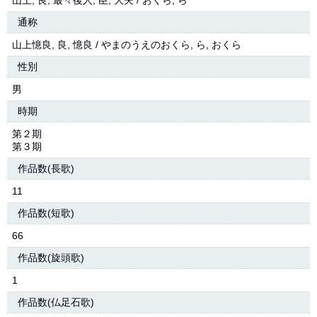
山上, 良, 最々後人, 臣, 大夫 / おくら, ら
通称
山上憶良, 良, 憶良 / やまのうえのおくら, ら, おくら
性別
男
時期
第２期
第３期
作品数(長歌)
11
作品数(短歌)
66
作品数(旋頭歌)
1
作品数(仏足石歌)