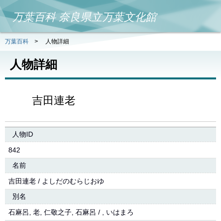
万葉百科 奈良県立万葉文化館
万葉百科
>
人物詳細
人物詳細
吉田連老
人物ID
842
名前
吉田連老 / よしだのむらじおゆ
別名
石麻呂, 老, 仁敬之子, 石麻呂 / , いはまろ