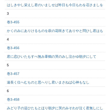
はしきやし栄えし君のいましせば昨日も今日もわを召さましを
3
巻3-455
かくのみにありけるものを萩の花咲きてありやと問ひし君はも
4
巻3-456
君に恋ひいたもすべ無み葦鶴の哭のみし泣かゆ朝夕にして
5
巻3-457
遠長く仕へむものと思へりし君いまさねば心神もなし
6
巻3-458
みどり子の這ひたもとほり朝夕に哭のみそわが泣く君無しにし