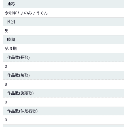
通称
余明軍 / よのみょうぐん
性別
男
時期
第３期
作品数(長歌)
0
作品数(短歌)
8
作品数(旋頭歌)
0
作品数(仏足石歌)
0