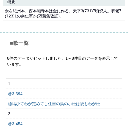
概要
余を紀州本、西本願寺本は金に作る。天平3(731)7頃資人。養老7
(723)1の余仁軍か(万葉集攷証)。
■歌一覧
8件のデータがヒットしました。1～8件目のデータを表示して
います。
1
巻3-394
標結ひてわが定めてし住吉の浜の小松は後もわが松
2
巻3-454