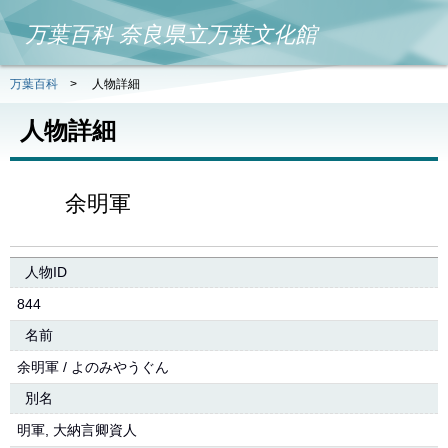
万葉百科 奈良県立万葉文化館
万葉百科
>
人物詳細
人物詳細
余明軍
人物ID
844
名前
余明軍 / よのみやうぐん
別名
明軍, 大納言卿資人