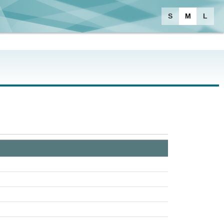
S
M
L