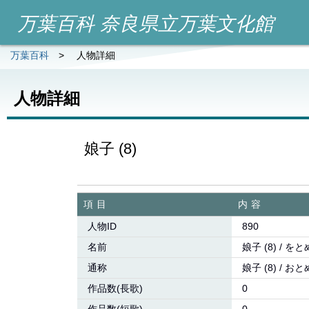
万葉百科 奈良県立万葉文化館
万葉百科
>
人物詳細
人物詳細
娘子 (8)
項目
内容
人物ID
890
名前
娘子 (8) / をと
通称
娘子 (8) / おと
作品数(長歌)
0