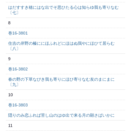
はだすすき穂にはな出でそ思ひたる心は知らゆ我も寄りなむ
〔七〕
8
巻16-3801
住吉の岸野の榛ににほふれどにほはぬ我やにほひて居らむ
〔八〕
9
巻16-3802
春の野の下草なびき我も寄りにほひ寄りなむ友のまにまに
〔九〕
10
巻16-3803
隠りのみ恋ふれば苦し山のはゆ出で来る月の顕さばいかに
11