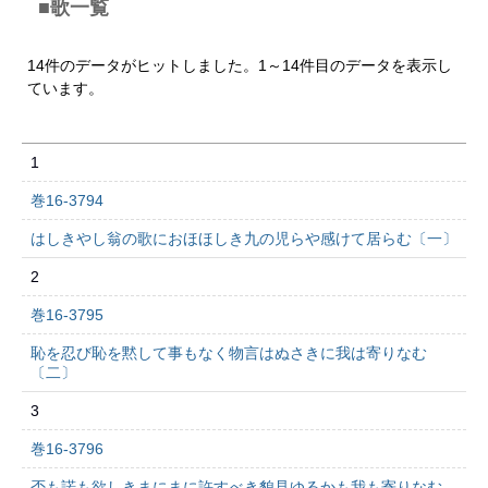
■歌一覧
14件のデータがヒットしました。1～14件目のデータを表示し
ています。
1
巻16-3794
はしきやし翁の歌におほほしき九の児らや感けて居らむ〔一〕
2
巻16-3795
恥を忍び恥を黙して事もなく物言はぬさきに我は寄りなむ
〔二〕
3
巻16-3796
否も諾も欲しきまにまに許すべき貌見ゆるかも我も寄りなむ