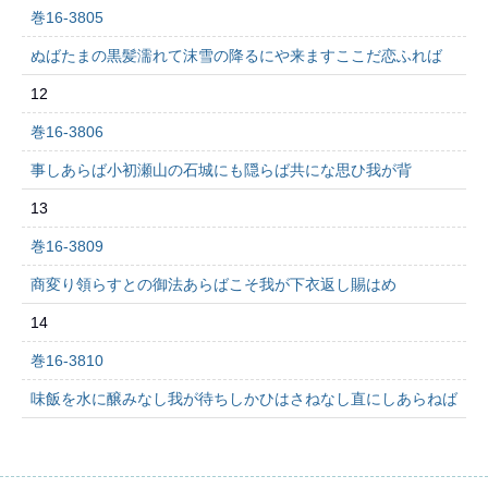
巻16-3805
ぬばたまの黒髪濡れて沫雪の降るにや来ますここだ恋ふれば
12
巻16-3806
事しあらば小初瀬山の石城にも隠らば共にな思ひ我が背
13
巻16-3809
商変り領らすとの御法あらばこそ我が下衣返し賜はめ
14
巻16-3810
味飯を水に醸みなし我が待ちしかひはさねなし直にしあらねば