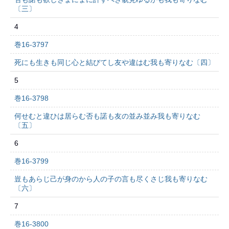
〔三〕
4
巻16-3797
死にも生きも同じ心と結びてし友や違はむ我も寄りなむ〔四〕
5
巻16-3798
何せむと違ひは居らむ否も諾も友の並み並み我も寄りなむ
〔五〕
6
巻16-3799
豈もあらじ己が身のから人の子の言も尽くさじ我も寄りなむ
〔六〕
7
巻16-3800