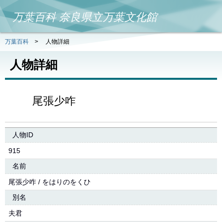
万葉百科 奈良県立万葉文化館
万葉百科
>
人物詳細
人物詳細
尾張少咋
人物ID
915
名前
尾張少咋 / をはりのをくひ
別名
夫君