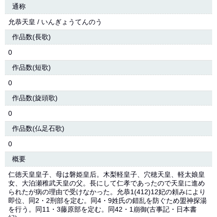
通称
允恭天皇 / いんぎょうてんのう
作品数(長歌)
0
作品数(短歌)
0
作品数(旋頭歌)
0
作品数(仏足石歌)
0
概要
仁徳天皇皇子、母は磐姫皇后。木梨軽皇子、穴穂天皇、軽太娘皇
女、大泊瀬稚武天皇の父。長にして仁孝であったので天皇に進め
られたが病の理由で受けなかった。允恭1(412)12妃の頼みにより
即位、同2・2刑部を定む。同4・9姓氏の錯乱を防ぐため盟神探湯
を行う。同11・3藤原部を定む。同42・1崩御(古事記・日本書