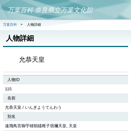
万葉百科 奈良県立万葉文化館
万葉百科
>
人物詳細
人物詳細
允恭天皇
人物ID
115
名前
允恭天皇 / いんぎようてんわう
別名
遠飛鳥宮御宇雄朝嬬稚子宿禰天皇, 天皇