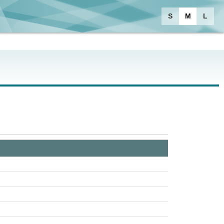
S
M
L